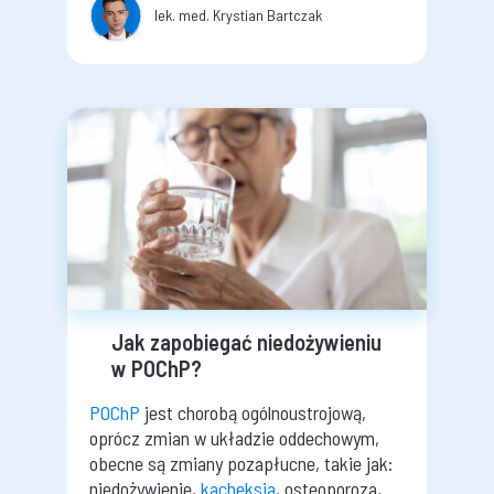
lek. med. Krystian Bartczak
Jak zapobiegać niedożywieniu
w POChP?
POChP
jest chorobą ogólnoustrojową,
oprócz zmian w układzie oddechowym,
obecne są zmiany pozapłucne, takie jak:
niedożywienie,
kacheksja
, osteoporoza,