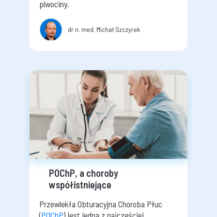
plwociny.
dr n. med. Michał Szczyrek
POChP, a choroby
współistniejące
Przewlekła Obturacyjna Choroba Płuc
(
POChP
) jest jedną z najczęściej