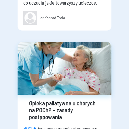
do uczucia jakie towarzyszy ucieczce.
dr Konrad Trela
Opieka paliatywna u chorych
na POChP – zasady
postępowania
POChP
jest powszechnie stosowanym