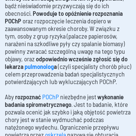
bądź nieświadomie przyzwyczają się do ich
obecności.
Powoduje to opóźnienie rozpoznania
POChP
oraz rozpoczęcie leczenia dopiero w
zaawansowanym okresie choroby. W związku z
tym, osoby z grup ryzyka (palacze papierosów,
narażeni na szkodliwe pyły czy spalanie biomasy)
powinny zwracać szczególną uwagę na tego typu
objawy, oraz
odpowiednio wcześnie zgłosić się do
lekarza
pulmonolog
a
(czyli specjalisty chorób płuc)
celem przeprowadzenia badań specjalistycznych
potwierdzających lub wykluczających POChP.
Aby
rozpoznać
POChP
niezbędne jest
wykonanie
badania spirometrycznego
. Jest to badanie, które
pozwala ocenić jak szybko i jaką objętość powietrza
chory jest w stanie wydmuchać podczas
natężonego wydechu. Ograniczenie przepływu
powietrza przez
oskrzela
nazywa się obturacją