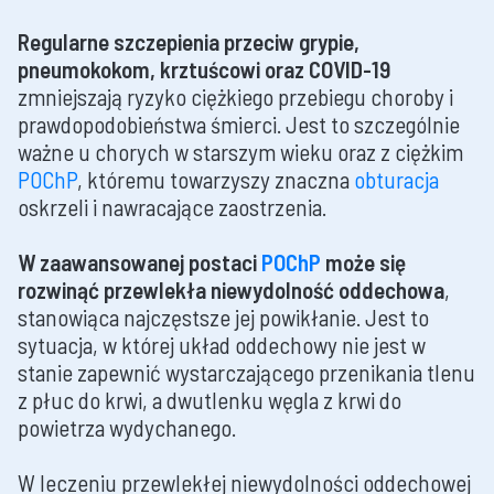
Regularne szczepienia przeciw grypie,
pneumokokom, krztuścowi oraz COVID-19
zmniejszają ryzyko ciężkiego przebiegu choroby i
prawdopodobieństwa śmierci. Jest to szczególnie
ważne u chorych w starszym wieku oraz z ciężkim
POChP
, któremu towarzyszy znaczna
obturacja
oskrzeli i nawracające zaostrzenia.
W zaawansowanej postaci
POChP
może się
rozwinąć przewlekła niewydolność oddechowa
,
stanowiąca najczęstsze jej powikłanie. Jest to
sytuacja, w której układ oddechowy nie jest w
stanie zapewnić wystarczającego przenikania tlenu
z płuc do krwi, a dwutlenku węgla z krwi do
powietrza wydychanego.
W leczeniu przewlekłej niewydolności oddechowej