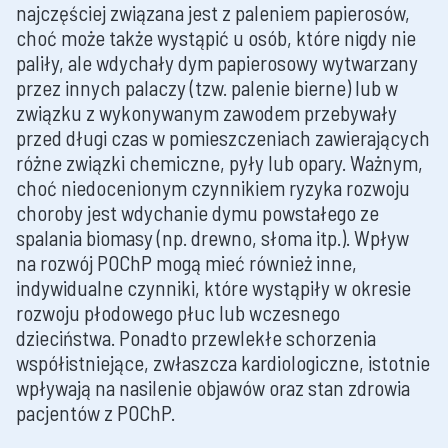
najczęściej związana jest z paleniem papierosów,
choć może także wystąpić u osób, które nigdy nie
paliły, ale wdychały dym papierosowy wytwarzany
przez innych palaczy (tzw. palenie bierne) lub w
związku z wykonywanym zawodem przebywały
przed długi czas w pomieszczeniach zawierających
różne związki chemiczne, pyły lub opary. Ważnym,
choć niedocenionym czynnikiem ryzyka rozwoju
choroby jest wdychanie dymu powstałego ze
spalania biomasy (np. drewno, słoma itp.). Wpływ
na rozwój POChP mogą mieć również inne,
indywidualne czynniki, które wystąpiły w okresie
rozwoju płodowego płuc lub wczesnego
dzieciństwa. Ponadto przewlekłe schorzenia
współistniejące, zwłaszcza kardiologiczne, istotnie
wpływają na nasilenie objawów oraz stan zdrowia
pacjentów z POChP.