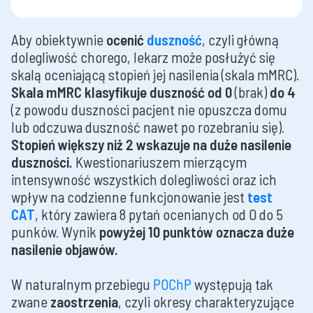
Aby obiektywnie
ocenić
duszność
, czyli główną
dolegliwość chorego, lekarz może posłużyć się
skalą oceniającą stopień jej nasilenia (skala mMRC).
Skala mMRC klasyfikuje duszność od 0
(brak)
do 4
(z powodu duszności pacjent nie opuszcza domu
lub odczuwa duszność nawet po rozebraniu się).
Stopień większy niż 2 wskazuje na duże nasilenie
duszności.
Kwestionariuszem mierzącym
intensywność wszystkich dolegliwości oraz ich
wpływ na codzienne funkcjonowanie jest
test
CAT
, który zawiera 8 pytań ocenianych od 0 do 5
punków. Wynik
powyżej 10 punktów
oznacza duże
nasilenie objawów.
W naturalnym przebiegu
POChP
występują tak
zwane
zaostrzenia
, czyli okresy charakteryzujące