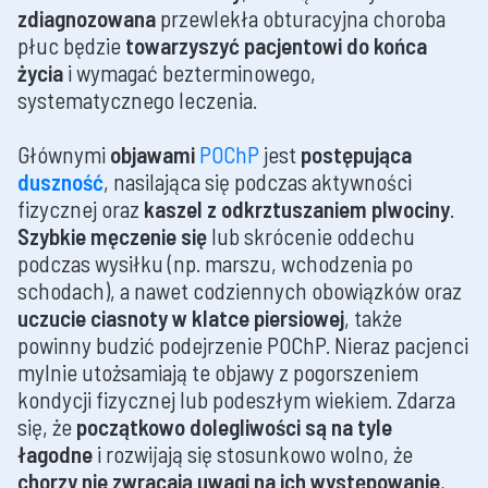
zdiagnozowana
przewlekła obturacyjna choroba
płuc będzie
towarzyszyć pacjentowi do końca
życia
i wymagać bezterminowego,
systematycznego leczenia.
Głównymi
objawami
POChP
jest
postępująca
duszność
, nasilająca się podczas aktywności
fizycznej oraz
kaszel z odkrztuszaniem plwociny
.
Szybkie męczenie się
lub skrócenie oddechu
podczas wysiłku (np. marszu, wchodzenia po
schodach), a nawet codziennych obowiązków oraz
uczucie ciasnoty w klatce piersiowej
, także
powinny budzić podejrzenie POChP. Nieraz pacjenci
mylnie utożsamiają te objawy z pogorszeniem
kondycji fizycznej lub podeszłym wiekiem. Zdarza
się, że
początkowo dolegliwości są na tyle
łagodne
i rozwijają się stosunkowo wolno, że
chorzy nie zwracają uwagi na ich występowanie
,