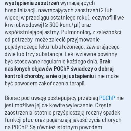
wystąpienia zaostrzeń
wymagających
hospitalizacji, nawracających zaostrzeń (2 lub
więcej w przeciągu ostatniego roku), eozynofilii we
krwi obwodowej (≥ 300 kom./μl) oraz
współistniejącej astmy. Pulmonolog, z zależności
od potrzeby, może zalecić przyjmowanie
pojedynczego leku lub złożonego, zawierającego
dwie lub trzy substancje. Leki wziewne powinny
być stosowane regularnie każdego dnia.
Brak
nasilonych objawów POChP świadczy o dobrej
kontroli choroby, a nie o jej ustąpieniu
i nie może
być powodem zakończenia terapii.
Biorąc pod uwagę postępujący przebieg
POChP
nie
jest możliwe jej całkowite wyleczenie. Częste
zaostrzenia istotnie przyśpieszają roczny spadek
funkcji płuc oraz pogarszają jakość życia chorych
na POChP. Są również istotnym powodem