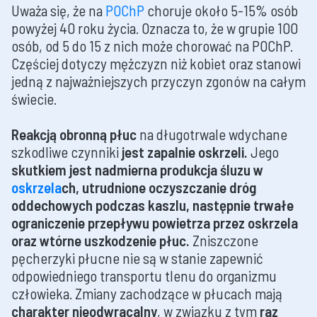
Uważa się, że na
POChP
choruje około 5-15% osób
powyżej 40 roku życia. Oznacza to, że w grupie 100
osób, od 5 do 15 z nich może chorować na POChP.
Częściej dotyczy mężczyzn niż kobiet oraz stanowi
jedną z najważniejszych przyczyn zgonów na całym
świecie.
Reakcją obronną płuc
na długotrwale wdychane
szkodliwe czynniki
jest zapalnie oskrzeli.
Jego
skutkiem jest nadmierna produkcja śluzu w
oskrzela
ch, utrudnione oczyszczanie dróg
oddechowych podczas kaszlu, następnie trwałe
ograniczenie przepływu powietrza przez oskrzela
oraz wtórne uszkodzenie płuc.
Zniszczone
pęcherzyki płucne nie są w stanie zapewnić
odpowiedniego transportu tlenu do organizmu
człowieka. Zmiany zachodzące w płucach mają
charakter nieodwracalny
, w związku z tym
raz