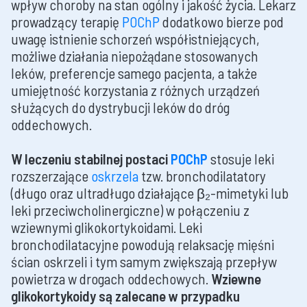
wpływ choroby na stan ogólny i jakość życia. Lekarz
prowadzący terapię
POChP
dodatkowo bierze pod
uwagę istnienie schorzeń współistniejących,
możliwe działania niepożądane stosowanych
leków, preferencje samego pacjenta, a także
umiejętność korzystania z różnych urządzeń
służących do dystrybucji leków do dróg
oddechowych.
W leczeniu stabilnej postaci
POChP
stosuje leki
rozszerzające
oskrzela
tzw. bronchodilatatory
(długo oraz ultradługo działające β₂-mimetyki lub
leki przeciwcholinergiczne) w połączeniu z
wziewnymi glikokortykoidami. Leki
bronchodilatacyjne powodują relaksację mięśni
ścian oskrzeli i tym samym zwiększają przepływ
powietrza w drogach oddechowych.
Wziewne
glikokortykoidy
są zalecane w przypadku