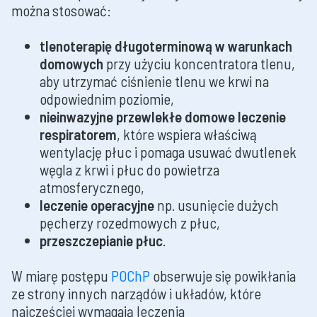
można stosować:
tlenoterapię długoterminową
w warunkach
domowych
przy użyciu koncentratora tlenu,
aby utrzymać ciśnienie tlenu we krwi na
odpowiednim poziomie,
nieinwazyjne przewlekłe domowe leczenie
respiratorem
, które wspiera właściwą
wentylację płuc i pomaga usuwać dwutlenek
węgla z krwi i płuc do powietrza
atmosferycznego,
leczenie operacyjne
np. usunięcie dużych
pęcherzy rozedmowych z płuc,
przeszczepianie płuc
.
W miarę postępu
POChP
obserwuje się powikłania
ze strony innych narządów i układów, które
najczęściej wymagają leczenia