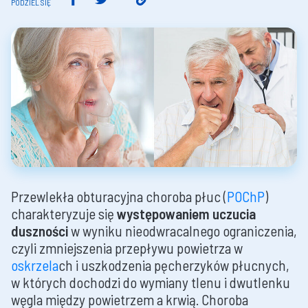
PODZIEL SIĘ
Przewlekła obturacyjna choroba płuc (
POChP
)
charakteryzuje się
występowaniem uczucia
duszności
w wyniku nieodwracalnego ograniczenia,
czyli zmniejszenia przepływu powietrza w
oskrzela
ch i uszkodzenia pęcherzyków płucnych,
w których dochodzi do wymiany tlenu i dwutlenku
węgla między powietrzem a krwią. Choroba