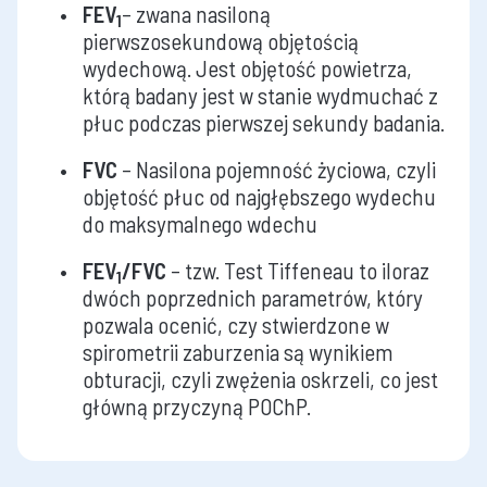
FEV
– zwana nasiloną
1
pierwszosekundową objętością
wydechową. Jest objętość powietrza,
którą badany jest w stanie wydmuchać z
płuc podczas pierwszej sekundy badania.
FVC
– Nasilona pojemność życiowa, czyli
objętość płuc od najgłębszego wydechu
do maksymalnego wdechu
FEV
/FVC
– tzw. Test Tiffeneau to iloraz
1
dwóch poprzednich parametrów, który
pozwala ocenić, czy stwierdzone w
spirometrii zaburzenia są wynikiem
obturacji, czyli zwężenia oskrzeli, co jest
główną przyczyną POChP.