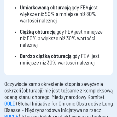
Umiarkowaną
obturacją
gdy FEV
jest
1
większe niż 50% a mniejsze niż 80%
wartości należnej
Ciężką
obturacją
gdy FEV
jest mniejsze
1
niż 50% a większe niż 30% wartości
należnej
Bardzo ciężką
obturacją
gdy FEV
jest
1
mniejsze niż 30% wartości należnej
Oczywiście samo określenie stopnia zawężenia
oskrzeli (obturacji) nie jest tożsame z kompleksową
oceną stanu chorego. Międzynarodowy Komitet
GOLD
(Global Initiative for Chronic Obstructive Lung
Disease – Międzynarodowa Inicjatywa na rzecz
POChP
), którego Polska jest aktywnym członkiem,