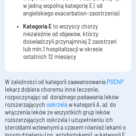
w jedną wspólną kategorię E ( od
angielskiego exacerbation-zaostrzenia)
Kategoria E
to wszyscy chorzy
niezależnie od objawów, którzy
doświadczyli przynajmniej 2 zaostrzeń
lub min.1 hospitalizacji w okresie
ostatnich 12 miesięcy
W zależności od kategorii zaawansowania
POChP
lekarz dobiera choremu inne leczenie,
rozpoczynając od doraźnego podawania leków
rozszerzających
oskrzela
w kategorii A, aż do
włączenia leków ze wszystkich grup leków
rozszerzających oskrzela i uzupełnieniu ich
steroidami wziewnymi a czasem również lekami o
innym działaniu (np. antybiotykami) w kategorii E.