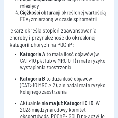
miesięcy
Ciężkości obturacji
określonej wartością
FEV
zmierzoną w czasie spirometrii
1
lekarz określa stopień zaawansowania
choroby i przynależność do określonej
kategorii chorych na POChP:
Kategoria A
to mała ilość objawów (w
CAT<10 pkt lub w MRC 0-1) i małe ryzyko
wystąpienia zaostrzenia
Kategoria B
to duża ilość objawów
(CAT>10 MRC ≥ 2), ale nadal małe ryzyko
kolejnego zaostrzenia
Aktualnie
nie ma już
Kategorii C i D
. W
2023 międzynarodowy komitet
ekspertów ds. POChP- GOLD połączył je