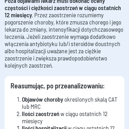
Poza objawami lekarz musi dokonać oceny
częstości i ciężkości zaostrzeń w ciągu ostatnich
12 miesięcy
. Przez zaostrzenie rozumiemy
pogorszenie choroby, które zmusza chorego i jego
lekarza do zmiany, intensyfikacji dotychczasowego
leczenia. Jeżeli zaostrzenie wymaga dodatkowo
włączenia antybiotyku lub/i steroidów doustnych
albo hospitalizacji uważane jest za ciężkie
zaostrzenie i zwiększa prawdopodobieństwo
kolejnych zaostrzeń.
Reasumując, po przeanalizowaniu:
Objawów choroby
określonych skalą CAT
lub MRC
Ilości zaostrzeń
w ciągu ostatnich 12
miesięcy
Ilości hospitalizacji
w ciągu ostatnich 12