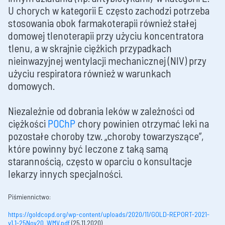
U chorych w kategorii E często zachodzi potrzeba
stosowania obok farmakoterapii również stałej
domowej tlenoterapii przy użyciu koncentratora
tlenu, a w skrajnie ciężkich przypadkach
nieinwazyjnej wentylacji mechanicznej (NIV) przy
użyciu respiratora również w warunkach
domowych.
Niezależnie od dobrania leków w zależności od
ciężkości
POChP
chory powinien otrzymać leki na
pozostałe choroby tzw. „choroby towarzyszące”,
które powinny być leczone z taką samą
starannością, często w oparciu o konsultacje
lekarzy innych specjalności.
Piśmiennictwo:
https://goldcopd.org/wp-content/uploads/2020/11/GOLD-REPORT-2021-
v1.1-25Nov20_WMV.pdf
(25.11.2020)