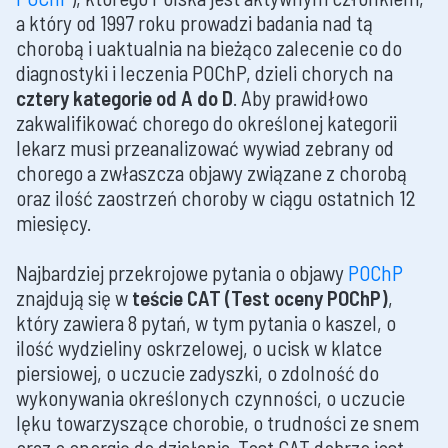
a który od 1997 roku prowadzi badania nad tą
chorobą i uaktualnia na bieżąco zalecenie co do
diagnostyki i leczenia POChP, dzieli chorych na
cztery kategorie od A do D
. Aby prawidłowo
zakwalifikować chorego do określonej kategorii
lekarz musi przeanalizować wywiad zebrany od
chorego a zwłaszcza objawy związane z chorobą
oraz ilość zaostrzeń choroby w ciągu ostatnich 12
miesięcy.
Najbardziej przekrojowe pytania o objawy
POChP
znajdują się w
teście CAT (Test oceny POChP)
,
który zawiera 8 pytań, w tym pytania o kaszel, o
ilość wydzieliny oskrzelowej, o ucisk w klatce
piersiowej, o uczucie zadyszki, o zdolność do
wykonywania określonych czynności, o uczucie
lęku towarzyszące chorobie, o trudności ze snem
oraz o energię do działania. Test CAT dobrze jest