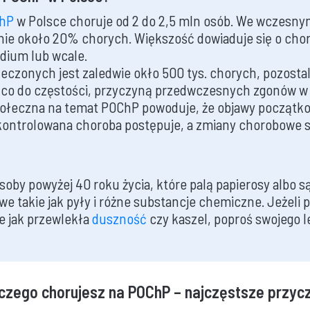
hP
w Polsce choruje od 2 do 2,5 mln osób. We wczesn
ie około 20% chorych. Większość dowiaduje się o cho
ium lub wcale.
czonych jest zaledwie okło 500 tys. chorych, pozostali
 co do częstości, przyczyną przedwczesnych zgonów w 
ołeczna na temat POChP powoduje, że objawy początko
kontrolowana choroba postępuje, a zmiany chorobowe s
soby powyżej 40 roku życia, które palą papierosy albo s
e takie jak pyły i różne substancje chemiczne. Jeżeli p
ie jak przewlekła
duszność
czy kaszel, poproś swojego l
czego chorujesz na POChP – najczęstsze przyc