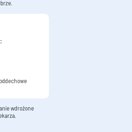
obrze.
:
i oddechowe
tanie wdrożone
ekarza.