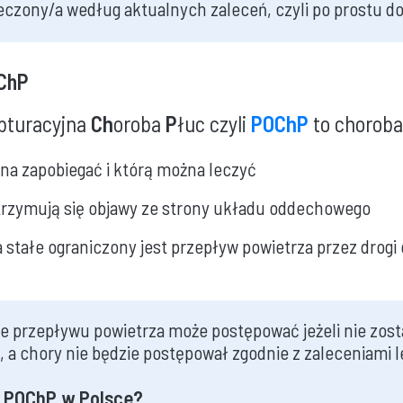
leczony/a według aktualnych zaleceń, czyli po prostu d
OChP
bturacyjna
Ch
oroba
P
łuc czyli
POChP
to choroba
na zapobiegać i którą można leczyć
trzymują się objawy ze strony układu oddechowego
a stałe ograniczony jest przepływ powietrza przez drog
ie przepływu powietrza może postępować jeżeli nie zos
 a chory nie będzie postępował zgodnie z zaleceniami l
na POChP w Polsce?