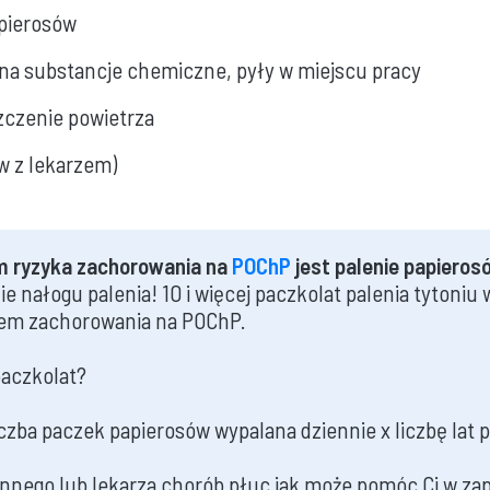
apierosów
na substancje chemiczne, pyły w miejscu pracy
zczenie powietrza
w z lekarzem)
 ryzyka zachorowania na
POChP
jest palenie papieros
e nałogu palenia! 10 i więcej paczkolat palenia tytoniu 
em zachorowania na POChP.
paczkolat?
iczba paczek papierosów wypalana dziennie x liczbę lat p
innego lub lekarza chorób płuc jak może pomóc Ci w zap