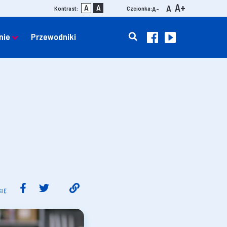
A+
A
A
A
Kontrast:
Czcionka:
A-
nie
Przewodniki
SIĘ