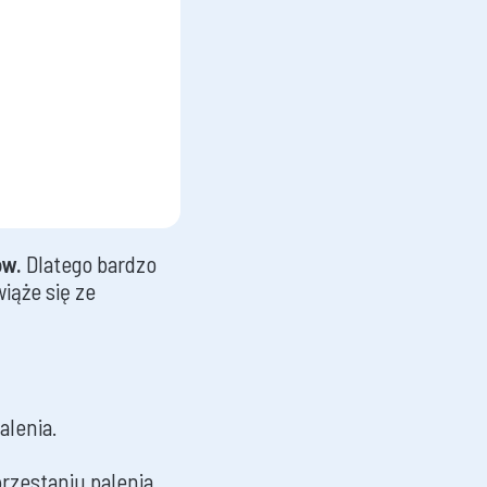
ów.
Dlatego bardzo
wiąże się ze
alenia.
rzestaniu palenia