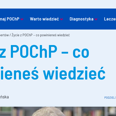
naj POChP
Warto wiedzieć
Diagnostyka
Lecze
pertów
/
Życie z POChP – co powinieneś wiedzieć
 z POChP – co
ieneś wiedzieć
ińska
PODZIEL 