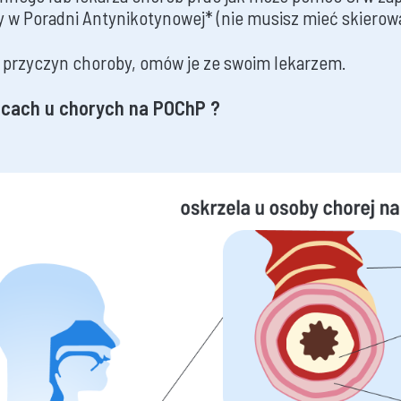
 w Poradni Antynikotynowej* (nie musisz mieć skierow
 przyczyn choroby, omów je ze swoim lekarzem.
łucach u chorych na POChP ?