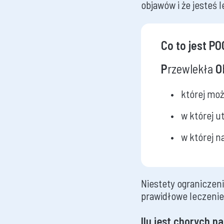
objawów i że jesteś 
Co to jest P
P
rzewlekła
O
której moż
w której u
w której n
Niestety ograniczen
prawidłowe leczenie,
Ilu jest chorych 