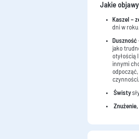
Jakie objawy
Kaszel – 
dni w roku
Duszność
jako trudn
otyłością 
innymi ch
odpocząć,
czynności
Świsty
sł
Znużenie,