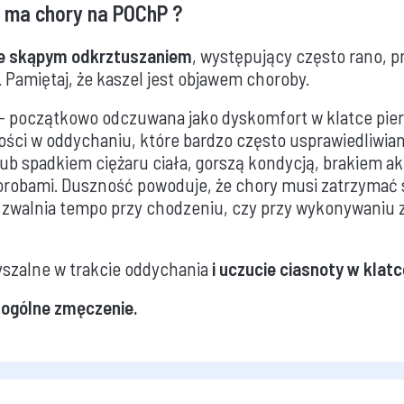
 ma chory na POChP ?
ze skąpym odkrztuszaniem
, występujący często rano, 
. Pamiętaj, że kaszel jest objawem choroby.
– początkowo odczuwana jako dyskomfort w klatce pier
ości w oddychaniu, które bardzo często usprawiedliwia
lub spadkiem ciężaru ciała, gorszą kondycją, brakiem a
orobami. Duszność powoduje, że chory musi zatrzymać 
 zwalnia tempo przy chodzeniu, czy przy wykonywaniu
.
yszalne w trakcie oddychania
i uczucie ciasnoty w klatc
 ogólne zmęczenie.