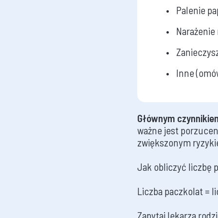
Palenie p
Narażenie 
Zanieczys
Inne (omó
Głównym czynnikiem
ważne jest porzuceni
zwiększonym ryzyki
Jak obliczyć liczbę 
Liczba paczkolat = l
Zapytaj lekarza rodz