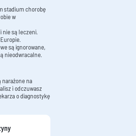
ym stadium chorobę
robie w
 nie są leczeni.
Europie.
we są ignorowane,
ą nieodwracalne.
ą narażone na
alisz i odczuwasz
ekarza o diagnostykę
zyny