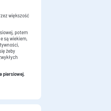
przez większość
siowej, potem
ne są wiekiem,
ktywności,
się żeby
 zwykłych
e piersiowej.