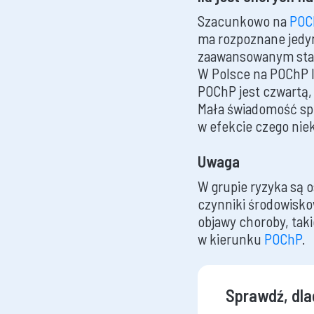
Szacunkowo na
POC
ma rozpoznane jedyn
zaawansowanym stad
W Polsce na POChP le
POChP jest czwartą,
Mała świadomość sp
w efekcie czego nie
Uwaga
W grupie ryzyka są o
czynniki środowiskow
objawy choroby, tak
w kierunku
POChP
.
Sprawdź, dla