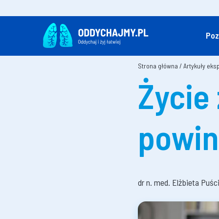
Poz
Strona główna
/
Artykuły eks
Życie
powin
dr n. med. Elżbieta Puśc