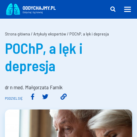
Strona główna
/
Artykuły ekspertów
/
POChP, a lęk i depresja
POChP, a lęk i
depresja
dr n med. Małgorzata Farnik
PODZIEL SIĘ