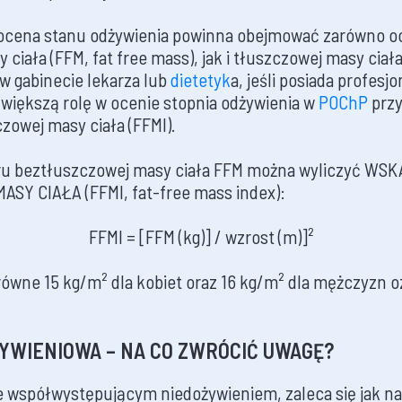
 ocena stanu odżywienia powinna obejmować zarówno 
ciała (FFM, fat free mass), jak i tłuszczowej masy ciała
w gabinecie lekarza lub
dietetyk
a, jeśli posiada profesj
większą rolę w ocenie stopnia odżywienia w
POChP
przy
zowej masy ciała (FFMI).
ru beztłuszczowej masy ciała FFM można wyliczyć WS
Y CIAŁA (FFMI, fat-free mass index):
FFMI = [FFM (kg)] / wzrost (m)]²
 równe 15 kg/m² dla kobiet oraz 16 kg/m² dla mężczyzn 
YWIENIOWA – NA CO ZWRÓCIĆ UWAGĘ?
 współwystępującym niedożywieniem, zaleca się jak na