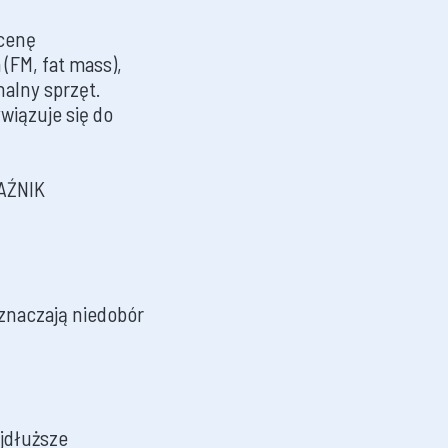
ocenę
 (FM, fat mass),
onalny sprzęt.
wiązuje się do
KAŹNIK
oznaczają niedobór
jdłuższe