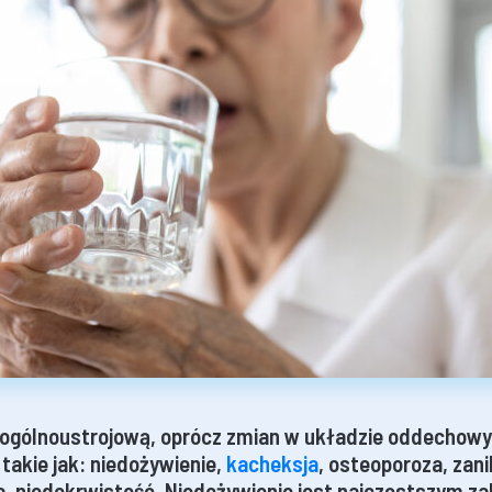
 ogólnoustrojową, oprócz zmian w układzie oddechow
takie jak: niedożywienie,
kacheksja
, osteoporoza, zan
a, niedokrwistość. Niedożywienie jest najczęstszym z