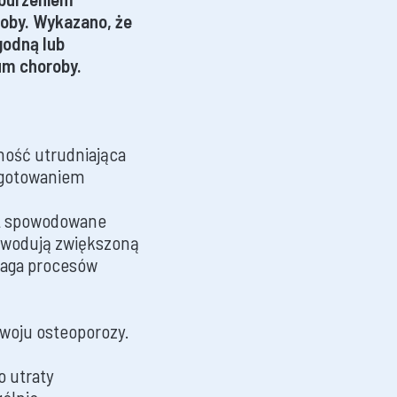
oby. Wykazano, że
godną lub
um choroby.
ność utrudniająca
ygotowaniem
st spowodowane
powodują zwiększoną
waga procesów
woju osteoporozy.
o utraty