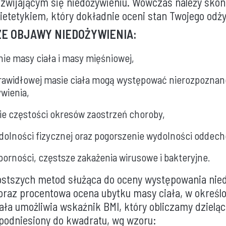
ozwijającym się niedożywieniu. Wówczas należy skon
ietetykiem, który dokładnie oceni stan Twojego odży
E OBJAWY NIEDOŻYWIENIA:
ie masy ciała i masy mięśniowej,
prawidłowej masie ciała mogą występować nierozpoznan
wienia,
ie częstości okresów zaostrzeń choroby,
olności fizycznej oraz pogorszenie wydolności oddech
orności, częstsze zakażenia wirusowe i bakteryjne.
ostszych metod służąca do oceny występowania nied
oraz procentowa ocena ubytku masy ciała, w określ
ła umożliwia wskaźnik BMI, który obliczamy dzielą
 podniesiony do kwadratu, wg wzoru: