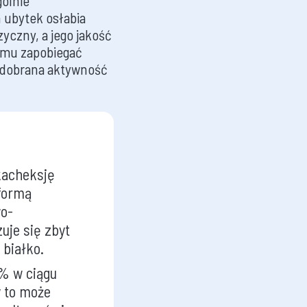
gólnie
 ubytek osłabia
yczny, a jego jakość
temu zapobiegać
o dobrana aktywność
 kacheksję
 formą
wo-
uje się zbyt
białko.
5% w ciągu
y to może