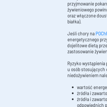
przyjmowanie pokar
żywieniowego powinn
oraz włączone doust
białka).
Jeśli chory na
POCh
energetycznego przy
dojelitowe dietą pr
zastosowanie żywien
Ryzyko wystąpienia 
u osób stosujących 
niedożywieniem nale
wartość energe
źródła i zawart
źródła i zawar
odpowiednich p