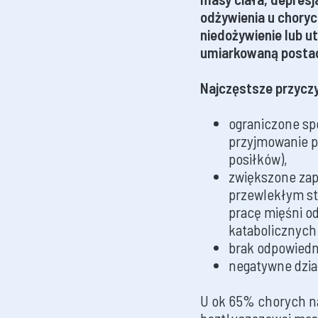
odżywienia u chory
niedożywienie lub u
umiarkowaną postac
Najczęstsze przyczy
ograniczone sp
przyjmowanie p
posiłków),
zwiększone zap
przewlekłym st
pracę mięśni o
katabolicznych
brak odpowiedn
negatywne dzia
U ok 65% chorych 