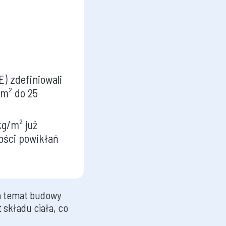
E) zdefiniowali
/m² do 25
g/m² już
ości powikłań
na temat budowy
 składu ciała, co