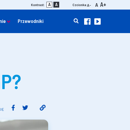
A+
A
A
A
Kontrast:
Czcionka:
A-
nie
Przewodniki
hP?
SIĘ