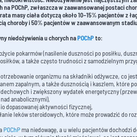
ch na POChP, zwłaszcza w zaawansowanej postaci chor
trata masy ciała dotyczą około 10–15% pacjentów z ła
ią choroby i 50% pacjentów w zaawansowanym stadi
ny niedożywienia u chorych na
POChP
to:
ożycie pokarmów (nasilenie duszności po posiłku, dusz
osiłków, a także często trudności z samodzielnym prz
otrzebowanie organizmu na składniki odżywcze, co je
anem zapalnym, a także dusznością i kaszlem, które 
ddechowych i zwiększony wydatek energetyczny (prze
 nad anabolicznymi),
io dopasowanej aktywności fizycznej,
łanie leków steroidowych, które może prowadzić do roz
na
POChP
ma niedowagę, a u wielu pacjentów dochodzi d