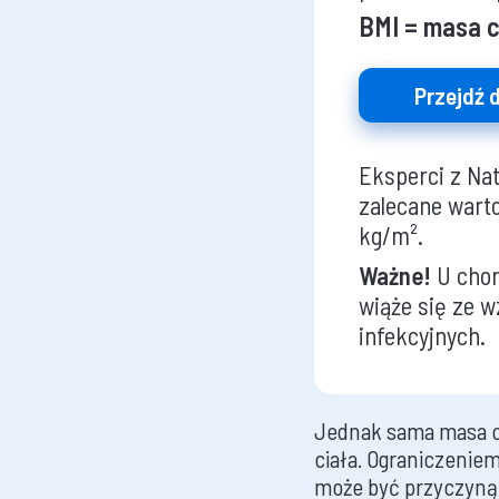
BMI = masa c
Przejdź 
Eksperci z Nati
zalecane wart
kg/m².
Ważne!
U chor
wiąże się ze w
infekcyjnych.
Jednak sama masa ci
ciała. Ograniczeniem
może być przyczyną