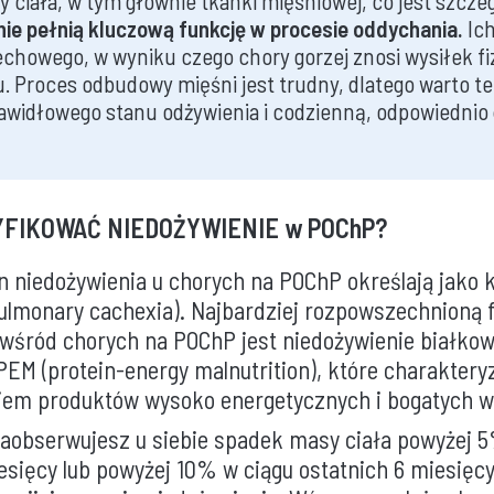
 ciała, w tym głównie tkanki mięśniowej, co jest szcze
nie pełnią kluczową funkcję w procesie oddychania.
Ich
chowego, w wyniku czego chory gorzej znosi wysiłek fiz
iu. Proces odbudowy mięśni jest trudny, dlatego warto 
awidłowego stanu odżywienia i codzienną, odpowiedni
YFIKOWAĆ NIEDOŻYWIENIE w POChP?
an niedożywienia u chorych na POChP określają jako
pulmonary cachexia). Najbardziej rozpowszechnioną
 wśród chorych na POChP jest niedożywienie białko
EM (protein-energy malnutrition), które charakteryz
iem produktów wysoko energetycznych i bogatych w 
zaobserwujesz u siebie spadek masy ciała powyżej 
esięcy lub powyżej 10% w ciągu ostatnich 6 miesięc