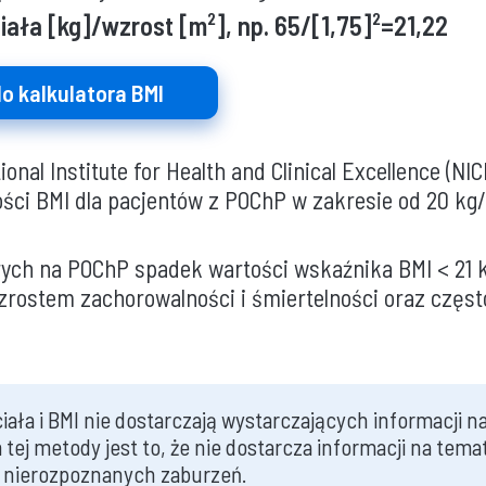
iała [kg]/wzrost
[m²], np. 65/[1,75]²=21,22
do kalkulatora BMI
onal Institute for Health and Clinical Excellence (NIC
ości BMI dla pacjentów z POChP w zakresie od 20 kg
ych na POChP spadek wartości wskaźnika BMI < 21 k
zrostem zachorowalności i śmiertelności oraz częst
ała i BMI nie dostarczają wystarczających informacji 
 tej metody jest to, że nie dostarcza informacji na temat
 nierozpoznanych zaburzeń.