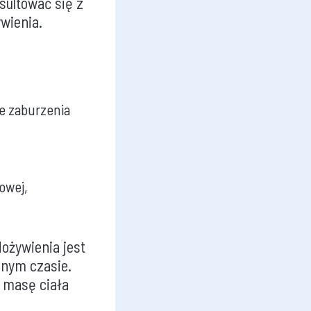
sultować się z
wienia.
e zaburzenia
owej,
ożywienia jest
onym czasie.
c masę ciała