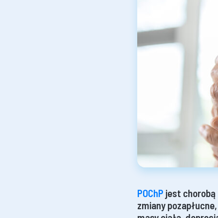
POChP
jest chorobą
zmiany pozapłucne, 
masy ciała, depresj