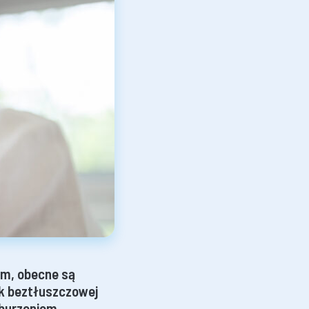
ym, obecne są
ik beztłuszczowej
aburzeniem