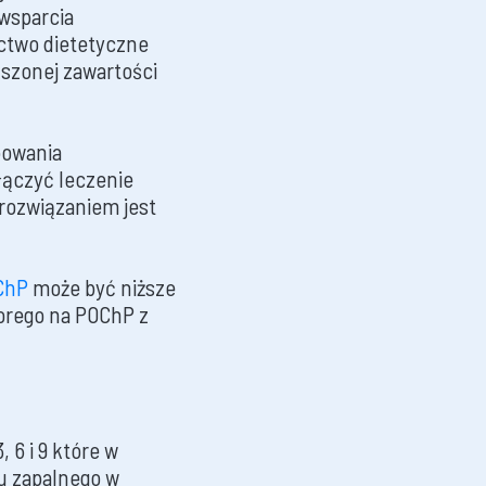
wsparcia
ctwo dietetyczne
szonej zawartości
bowania
łączyć leczenie
rozwiązaniem jest
ChP
może być niższe
orego na POChP z
6 i 9 które w
u zapalnego w