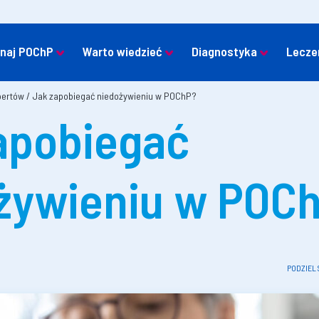
naj POChP
Warto wiedzieć
Diagnostyka
Lecze
pertów
/
Jak zapobiegać niedożywieniu w POChP?
apobiegać
żywieniu w POC
PODZIEL 