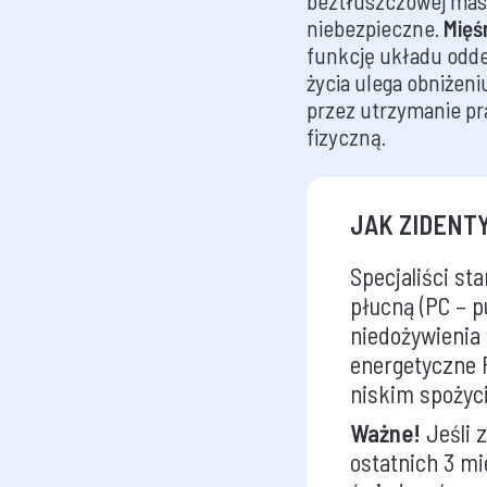
beztłuszczowej masy
niebezpieczne.
Mięś
funkcję układu odde
życia ulega obniżen
przez utrzymanie pr
fizyczną.
JAK ZIDENT
Specjaliści st
płucną (PC – 
niedożywienia
energetyczne P
niskim spożyc
Ważne!
Jeśli 
ostatnich 3 mi