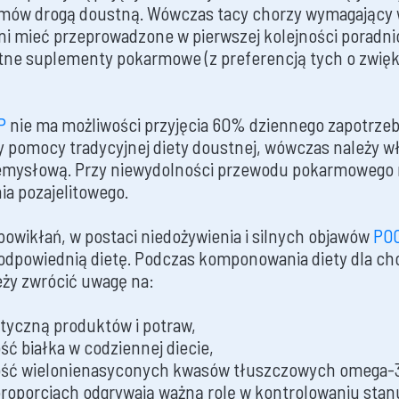
mów drogą doustną. Wówczas tacy chorzy wymagający 
i mieć przeprowadzone w pierwszej kolejności poradni
ne suplementy pokarmowe (z preferencją tych o zwięk
P
nie ma możliwości przyjęcia 60% dziennego zapotrze
 pomocy tradycyjnej diety doustnej, wówczas należy w
zemysłową. Przy niewydolności przewodu pokarmowego 
ia pozajelitowego.
powikłań, w postaci niedożywienia i silnych objawów
PO
odpowiednią dietę. Podczas komponowania diety dla ch
ży zwrócić uwagę na:
tyczną produktów i potraw,
ość białka w codziennej diecie,
tość wielonienasyconych kwasów tłuszczowych omega-3, 
roporcjach odgrywają ważną rolę w kontrolowaniu stan