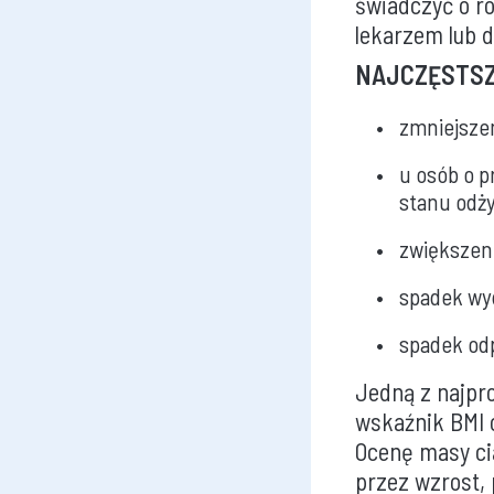
świadczyć o r
lekarzem lub d
NAJCZĘSTSZ
zmniejszen
u osób o 
stanu odży
zwiększen
spadek wyd
spadek odp
Jedną z najpr
wskaźnik BMI 
Ocenę masy cia
przez wzrost,