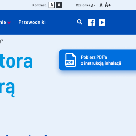
A+
A
A
A
Kontrast:
Czcionka:
A-
nie
Przewodniki
ą?
tora
rą