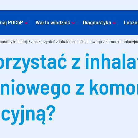
naj POChP
Warto wiedzieć
Diagnostyka
Lecze
sposoby inhalacji
/
Jak korzystać z inhalatora ciśnieniowego z komorą inhalacyjn
orzystać z inhala
eniowego z komo
acyjną?