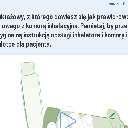
PODZIEL SIĘ
ruktażowy, z którego dowiesz się jak prawidłow
niowego z komorą inhalacyjną. Pamiętaj, by prz
yginalną instrukcją obsługi inhalatora i komory 
ulotce dla pacjenta.