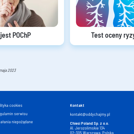
jest POChP
Test oceny ry
 maja 2023
lityka cookies
Kontakt
gulamin serwisu
kontakt@oddychajmy.pl
iałania niepożądane
Chiesi Poland Sp. z o.o.
Al. Jerozolimskie 134
02-305 Warszawa, Polska