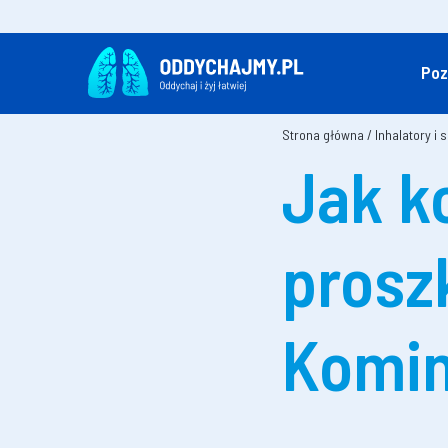
Poz
Strona główna
/
Inhalatory i 
Jak k
prosz
Komi