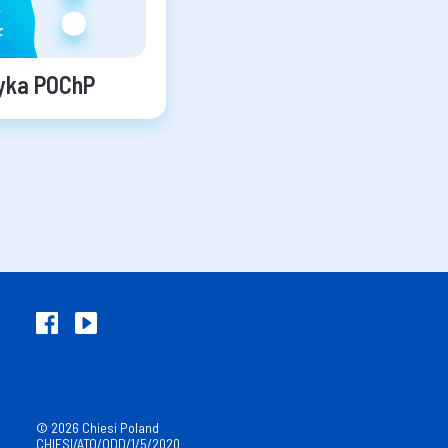
zyka POChP
© 2026 Chiesi Poland
CHIESI/ATO/ODD/1/5/2020