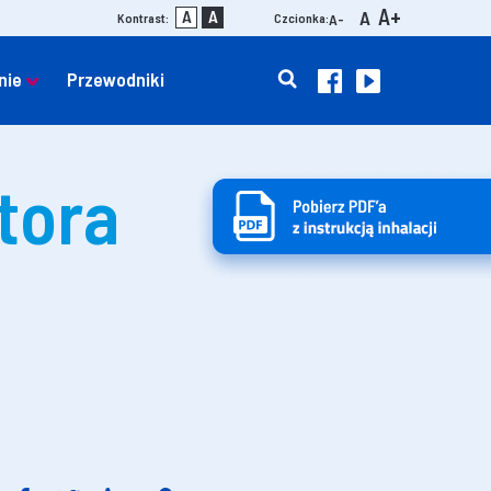
A+
A
A
A
Kontrast:
Czcionka:
A-
nie
Przewodniki
tora