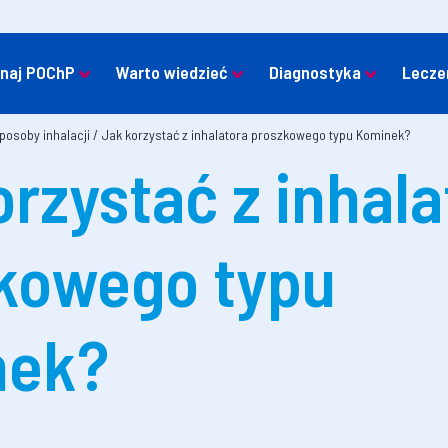
naj POChP
Warto wiedzieć
Diagnostyka
Lecze
sposoby inhalacji
/
Jak korzystać z inhalatora proszkowego typu Kominek?
orzystać z inhala
kowego typu
nek?