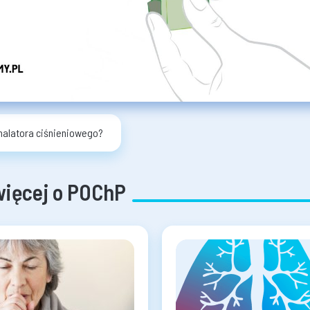
nhalatora ciśnieniowego?
więcej o POChP