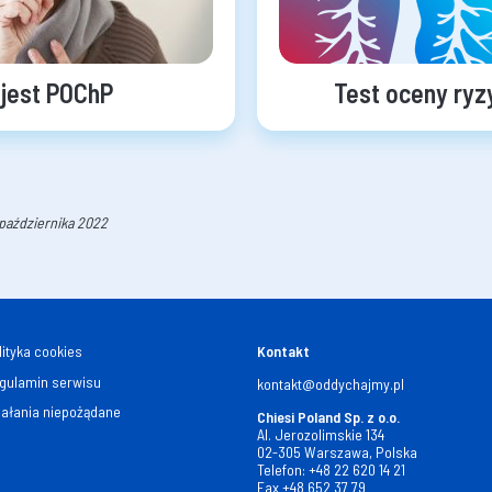
jest POChP
Test oceny ry
1 października 2022
lityka cookies
Kontakt
gulamin serwisu
kontakt@oddychajmy.pl
iałania niepożądane
Chiesi Poland Sp. z o.o.
Al. Jerozolimskie 134
02-305 Warszawa, Polska
Telefon:
+48 22 620 14 21
Fax
+48 652 37 79