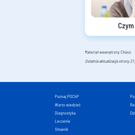
Czym 
Materiał wewnętrzny Chiesi
Ostatnia aktualizacja strony 2
Poznaj POChP
Po
Warto wiedzieć
Re
Diagnostyka
Dz
Leczenie
Słownik