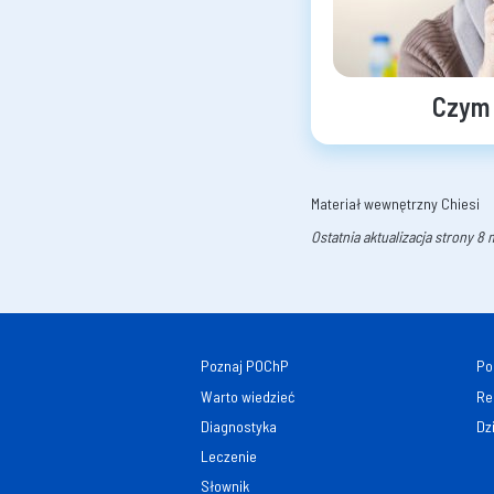
Czym 
Materiał wewnętrzny Chiesi
Ostatnia aktualizacja strony 8
Poznaj POChP
Po
Warto wiedzieć
Re
Diagnostyka
Dz
Leczenie
Słownik