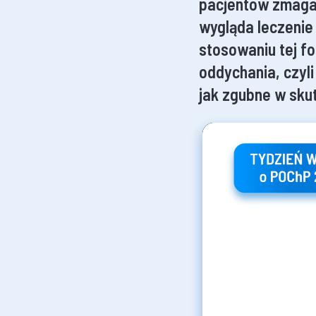
pacjentów zmagaj
wygląda leczenie 
stosowaniu tej fo
oddychania, czyl
jak zgubne w sku