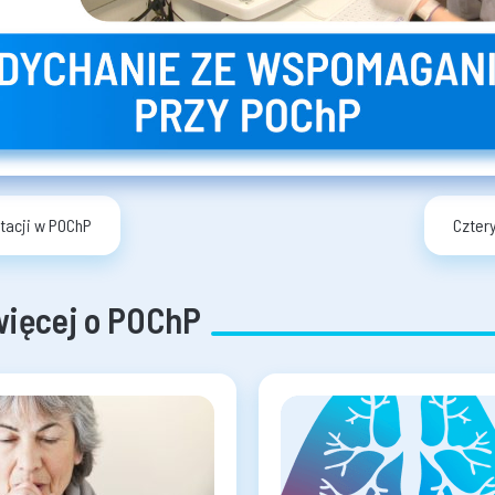
itacji w POChP
Czter
więcej o POChP