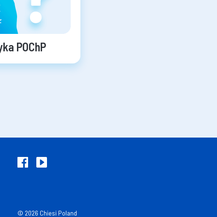
zyka POChP
© 2026 Chiesi Poland