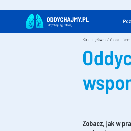
Poz
Strona główna
/
Video inform
Oddyc
wspo
Zobacz, jak w pr