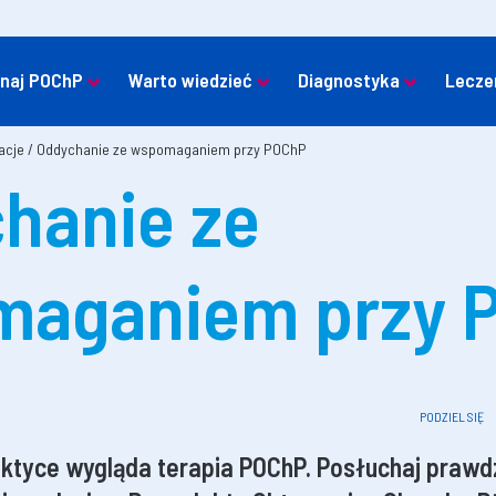
naj POChP
Warto wiedzieć
Diagnostyka
Lecze
acje
/
Oddychanie ze wspomaganiem przy POChP
hanie ze
maganiem przy 
PODZIEL SIĘ
aktyce wygląda terapia POChP. Posłuchaj prawdz