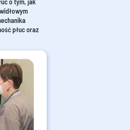
uc o tym, jak
rawidłowym
 mechanika
ność płuc oraz