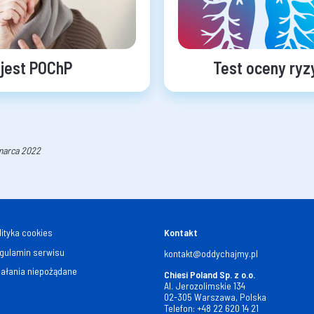
jest POChP
Test oceny ry
 marca 2022
lityka cookies
Kontakt
gulamin serwisu
kontakt@oddychajmy.pl
iałania niepożądane
Chiesi Poland Sp. z o.o.
Al. Jerozolimskie 134
02-305 Warszawa, Polska
Telefon:
+48 22 620 14 21