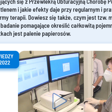
ących się z Przewlekłą Obturacyjną Chorobę Pł
tlenem i jakie efekty daje przy regularnym i p
rmy terapii. Dowiesz się także, czym jest tzw.
i badanie pomagające określić całkowitą pojem
tkach jest palenie papierosów.