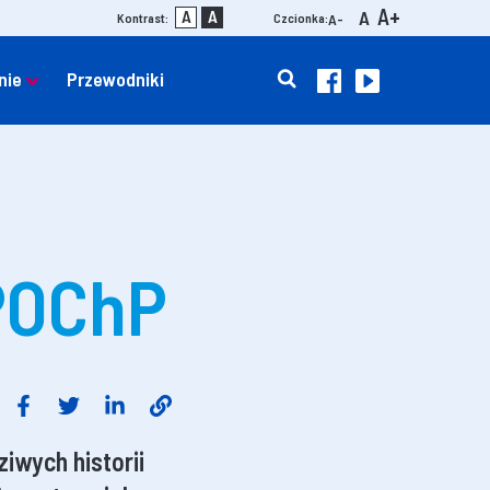
A+
A
A
A
Kontrast:
Czcionka:
A-
nie
Przewodniki
POChP
iwych historii