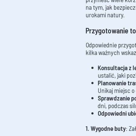
na tym, jak bezpiecz
urokami natury.
Przygotowanie t
Odpowiednie przygot
kilka ważnych wska
Konsultacja z 
ustalić, jaki po
Planowanie tra
Unikaj miejsc 
Sprawdzanie p
dni, podczas si
Odpowiedni ubi
1. Wygodne buty
: Za