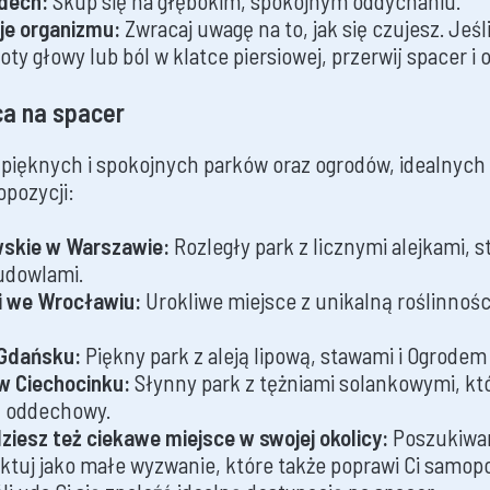
dech:
Skup się na głębokim, spokojnym oddychaniu.
je organizmu:
Zwracaj uwagę na to, jak się czujesz. Jeśl
ty głowy lub ból w klatce piersiowej, przerwij spacer i 
ca na spacer
e pięknych i spokojnych parków oraz ogrodów, idealnych
opozycji:
wskie w Warszawie:
Rozległy park z licznymi alejkami, s
udowlami.
i we Wrocławiu:
Urokliwe miejsce z unikalną roślinnośc
 Gdańsku:
Piękny park z aleją lipową, stawami i Ogrode
w Ciechocinku:
Słynny park z tężniami solankowymi, kt
d oddechowy.
ziesz też ciekawe miejsce w swojej okolicy:
Poszukiwani
ktuj jako małe wyzwanie, które także poprawi Ci samop