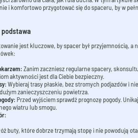
nie i komfortowo przygotować się do spaceru, by w pełni
o podstawa
owanie jest kluczowe, by spacer był przyjemnością, a 
zówek:
lekarzem:
Zanim zaczniesz regularne spacery, skonsultuj
ziom aktywności jest dla Ciebie bezpieczny.
sy:
Wybieraj trasy płaskie, bez stromych podjazdów i n
o dużym zanieczyszczeniu powietrza.
ogody:
Przed wyjściem sprawdź prognozę pogody. Unika
lnego wiatru lub smogu.
ór:
łóż buty, które dobrze trzymają stopę i nie powodują ota