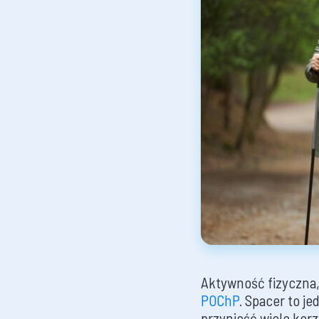
Aktywność fizyczna,
POChP
. Spacer to j
przynieść wiele korz