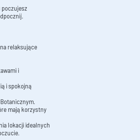
i poczujesz
odpocznij.
 na relaksujące
tawami i
ią i spokojną
m Botanicznym.
óre mają korzystny
a lokacji idealnych
oczucie.