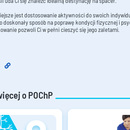
li uda Ci się znaleźć idealną destynację na spacer.
niejsze jest dostosowanie aktywności do swoich indywid
o doskonały sposób na poprawę kondycji fizycznej i psy
wanie pozwoli Ci w pełni cieszyć się jego zaletami.
więcej o POChP