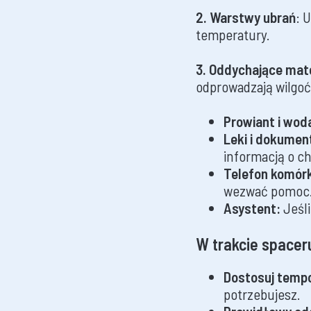
2. Warstwy ubrań
: 
temperatury.
3. Oddychające mat
odprowadzają wilgoć
Prowiant i wod
Leki i dokumen
informacją o c
Telefon komór
wezwać pomoc. 
Asystent:
Jeśli
W trakcie spacer
Dostosuj temp
potrzebujesz.