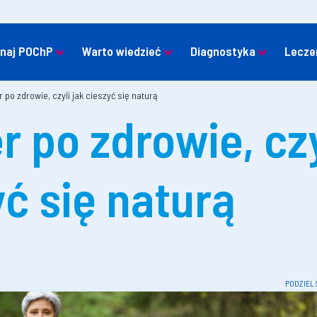
naj POChP
Warto wiedzieć
Diagnostyka
Lecze
 po zdrowie, czyli jak cieszyć się naturą
 po zdrowie, czy
ć się naturą
PODZIEL 