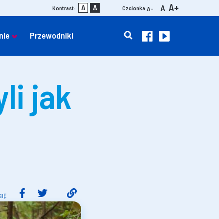
A+
A
A
A
Kontrast:
Czcionka:
A-
nie
Przewodniki
li jak
SIĘ