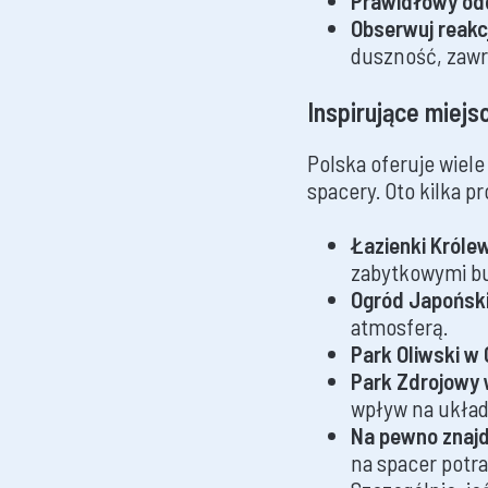
Prawidłowy od
Obserwuj reakc
duszność, zawro
Inspirujące miejs
Polska oferuje wiel
spacery. Oto kilka pr
Łazienki Króle
zabytkowymi b
Ogród Japońsk
atmosferą.
Park Oliwski w
Park Zdrojowy 
wpływ na ukła
Na pewno znajd
na spacer potra