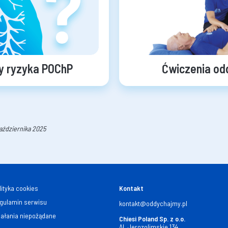
y ryzyka POChP
Ćwiczenia o
października 2025
lityka cookies
Kontakt
gulamin serwisu
kontakt@oddychajmy.pl
iałania niepożądane
Chiesi Poland Sp. z o.o.
Al. Jerozolimskie 134