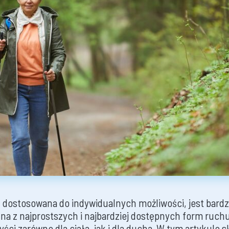
 dostosowana do indywidualnych możliwości, jest bardz
edna z najprostszych i najbardziej dostępnych form ruch
yści zarówno dla ciała, jak i dla ducha. W tym artykule