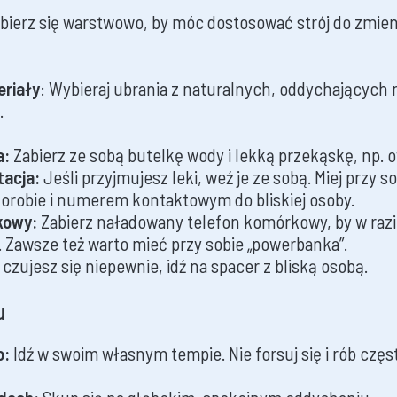
Ubierz się warstwowo, by móc dostosować strój do zmieni
eriały
: Wybieraj ubrania z naturalnych, oddychających 
.
a:
Zabierz ze sobą butelkę wody i lekką przekąskę, np. 
tacja:
Jeśli przyjmujesz leki, weź je ze sobą. Miej przy s
horobie i numerem kontaktowym do bliskiej osoby.
kowy:
Zabierz naładowany telefon komórkowy, by w raz
Zawsze też warto mieć przy sobie „powerbanka”.
 czujesz się niepewnie, idź na spacer z bliską osobą.
u
o:
Idź w swoim własnym tempie. Nie forsuj się i rób częst