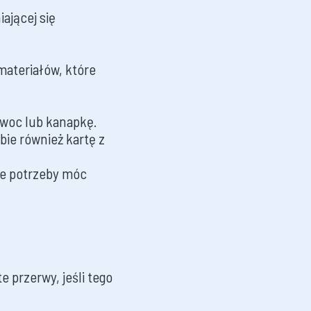
ającej się
materiałów, które
owoc lub kanapkę.
obie również kartę z
ie potrzeby móc
e przerwy, jeśli tego