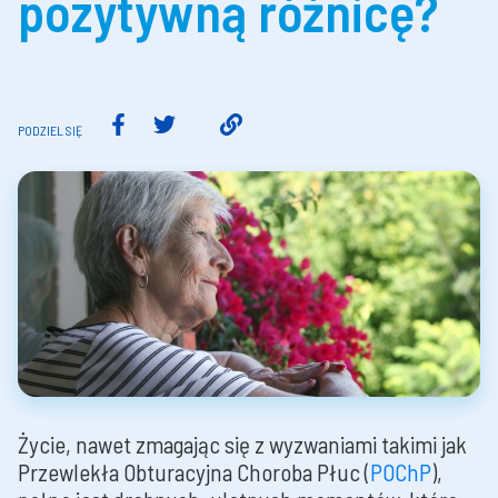
pozytywną różnicę?
PODZIEL SIĘ
Życie, nawet zmagając się z wyzwaniami takimi jak
Przewlekła Obturacyjna Choroba Płuc (
POChP
),