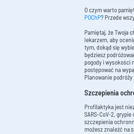
O czym warto pamięta
POChP
? Przede wszy
Pamiętaj, że Twoja 
lekarzem, aby oceni
tym, dokąd się wybi
będziesz podróżowa
pogody i wysokości
postępować na wypad
Planowanie podróży 
Szczepienia och
Profilaktyka jest n
SARS-CoV-2, grypie c
szczepienia ochronn
możesz znaleźć na s