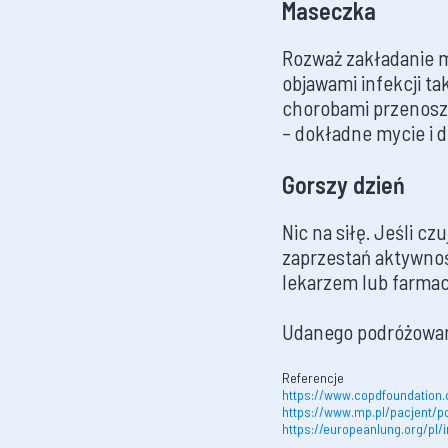
Maseczka
Rozważ zakładanie m
objawami infekcji ta
chorobami przenosz
– dokładne mycie i d
Gorszy dzień
Nic na siłę. Jeśli cz
zaprzestań aktywnośc
lekarzem lub farmac
Udanego podróżowan
Referencje
https://www.copdfoundation
https://www.mp.pl/pacjent/p
https://europeanlung.org/pl