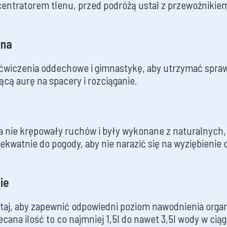
entratorem tlenu, przed podróżą ustal z przewoźnikie
zna
 ćwiczenia oddechowe i gimnastykę, aby utrzymać spr
ącą aurę na spacery i rozciąganie.
ia nie krępowały ruchów i były wykonane z naturalnych
adekwatnie do pogody, aby nie narazić się na wyziębienie
ie
ętaj, aby zapewnić odpowiedni poziom nawodnienia organ
cana ilość to co najmniej 1,5l do nawet 3,5l wody w ciągu