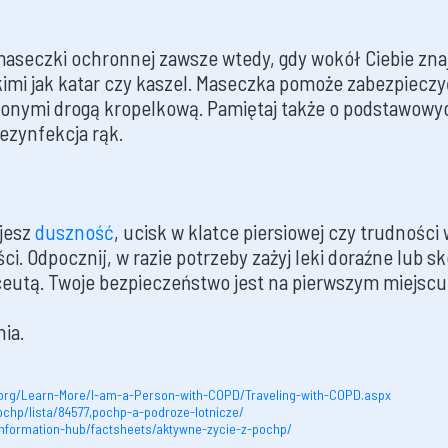
aseczki ochronnej zawsze wtedy, gdy wokół Ciebie znaj
kimi jak katar czy kaszel. Maseczka pomoże zabezpieczy
onymi drogą kropelkową. Pamiętaj także o podstawowy
ezynfekcja rąk.
ujesz
duszność
, ucisk w klatce piersiowej czy trudnośc
i. Odpocznij, w razie potrzeby zażyj leki doraźne lub sk
eutą. Twoje bezpieczeństwo jest na pierwszym miejscu
ia.
.org/Learn-More/I-am-a-Person-with-COPD/Traveling-with-COPD.aspx
ochp/lista/84577,pochp-a-podroze-lotnicze/
/information-hub/factsheets/aktywne-zycie-z-pochp/