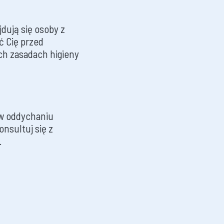
dują się osoby z
ć Cię przed
ch zasadach higieny
i w oddychaniu
onsultuj się z
.