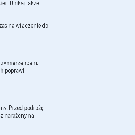
er. Unikaj także
czas na włączenie do
przymierzeńcem.
ch poprawi
eny. Przed podróżą
sz narażony na