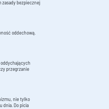
m zasady bezpiecznej
awność oddechową.
, oddychających
 czy przegrzanie
izmu, nie tylko
 dnia. Do picia