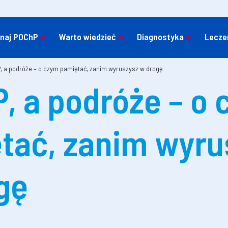
naj POChP
Warto wiedzieć
Diagnostyka
Lecze
 a podróże – o czym pamiętać, zanim wyruszysz w drogę
, a podróże – o
tać, zanim wyru
gę