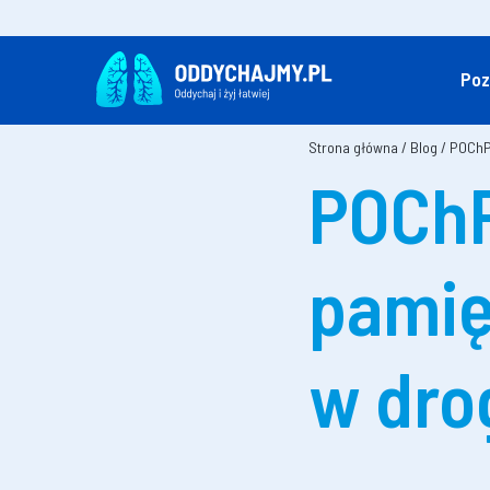
Poz
Strona główna
/
Blog
/
POChP,
POChP
pamię
w dro