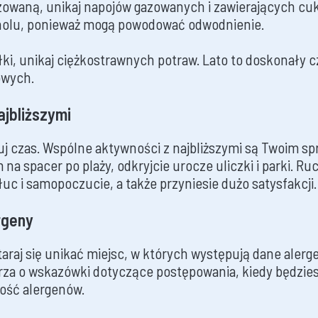
zowaną, unikaj napojów gazowanych i zawierających cuki
oholu, ponieważ mogą powodować odwodnienie.
łki, unikaj ciężkostrawnych potraw. Lato to doskonały 
owych.
ajbliższymi
j czas. Wspólne aktywności z najbliższymi są Twoim s
 na spacer po plaży, odkryjcie urocze uliczki i parki. Ru
c i samopoczucie, a także przyniesie dużo satysfakcji.
rgeny
staraj się unikać miejsc, w których występują dane alerg
rza o wskazówki dotyczące postępowania, kiedy będzie
lość alergenów.