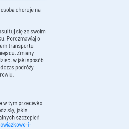
i osoba choruje na
nsultuj się ze swoim
ku. Porozmawiaj o
kiem transportu
iejscu. Zmiany
zieć, w jaki sposób
odczas podróży.
rowiu.
ne w tym przeciwko
z się, jakie
alnych szczepień
bowiazkowe-i-