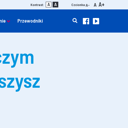
A+
A
A
A
Kontrast:
Czcionka:
A-
nie
Przewodniki
 czym
szysz