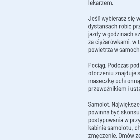
lekarzem.
Jeśli wybierasz się
dystansach robić prz
jazdy w godzinach szc
za ciężarówkami, w t
powietrza w samocho
Pociąg. Podczas podr
otoczeniu znajduje s
maseczkę ochronną. 
przewoźnikiem i usta
Samolot. Największ
powinna być skonsu
postępowania w prz
kabinie samolotu, c
zmęczenie. Omów ze