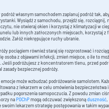
 w podróż własnym samochodem zaplanuj podróż tak, aby
ystanki. Wysiądź z samochodu, przejdź się, rozciągnij, n
zytu, nie otwieraj okien i korzystaj z klimatyzacji w ciep
unelu lub innych zatłoczonych miejscach, korzystaj z f
dzie. Załóż niekrępujące ruchy ubranie.
óży pociągiem również staraj się rozprostować i rozcią
ię osoba z objawami infekcji, zmień miejsce, o ile to moż
Jeśli podróżujesz z koncentratorem tlenu, przed podró
l zasady bezpiecznej podróży.
e emocje może wzbudzać podróżowanie samolotem. Każd
ltowana z lekarzem w celu omówienia bezpieczeństwa 
ypadku pogorszenia samopoczucia. Z powodu zmian ciś
horzy na
POChP
mogą odczuwać zwiększoną
duszność
,
 swoim lekarzem strategię postępowania w takim wypa