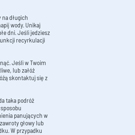
 na długich
apij wody. Unikaj
łe dni. Jeśli jedziesz
unkcji recyrkulacji
gnąć. Jeśli w Twoim
liwe, lub załóż
żą skontaktuj się z
a taka podróż
i sposobu
nienia panujących w
 zawroty głowy lub
dku. W przypadku