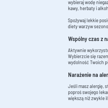
wybieraj wodę niega
kawy, herbaty i alk
Spożywaj lekkie posi
diety warzyw sezon
Wspólny czas z n
Aktywnie wykorzystu
Wybierzcie się razem
wydolność Twoich płu
Narażenie na ale
Jeśli masz alergię, 
poproś swojego leka
większą niż zwykle i