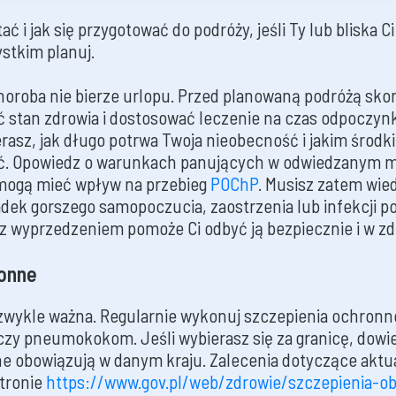
ć i jak się przygotować do podróży, jeśli Ty lub bliska C
stkim planuj.
choroba nie bierze urlopu. Przed planowaną podróżą sko
ć stan zdrowia i dostosować leczenie na czas odpoczyn
erasz, jak długo potrwa Twoja nieobecność i jakim środ
ć. Opowiedz o warunkach panujących w odwiedzanym m
 mogą mieć wpływ na przebieg
POChP
. Musisz zatem wied
ek gorszego samopoczucia, zaostrzenia lub infekcji p
z wyprzedzeniem pomoże Ci odbyć ją bezpiecznie i w zd
ronne
iezwykle ważna. Regularnie wykonuj szczepienia ochron
zy pneumokokom. Jeśli wybierasz się za granicę, dowied
e obowiązują w danym kraju. Zalecenia dotyczące aktu
tronie
https://www.gov.pl/web/zdrowie/szczepienia-o