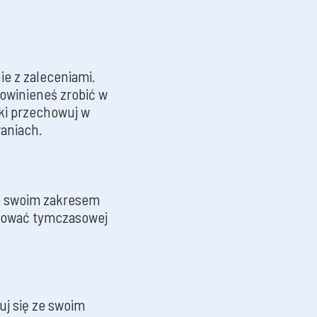
ie z zaleceniami.
powinieneś zrobić w
eki przechowuj w
aniach.
je swoim zakresem
bować tymczasowej
uj się ze swoim