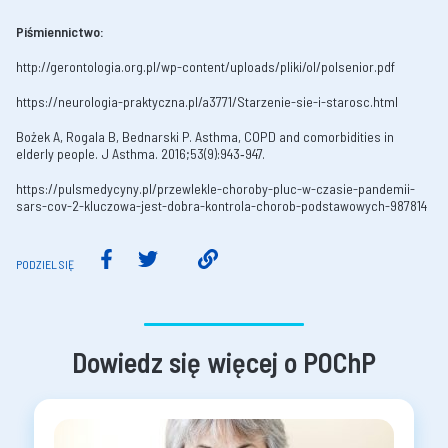
Piśmiennictwo:
http://gerontologia.org.pl/wp-content/uploads/pliki/ol/polsenior.pdf
https://neurologia-praktyczna.pl/a3771/Starzenie-sie-i-starosc.html
Bożek A, Rogala B, Bednarski P. Asthma, COPD and comorbidities in
elderly people. J Asthma. 2016;53(9):943‐947.
https://pulsmedycyny.pl/przewlekle-choroby-pluc-w-czasie-pandemii-
sars-cov-2-kluczowa-jest-dobra-kontrola-chorob-podstawowych-987814
PODZIEL SIĘ
Dowiedz się więcej o POChP